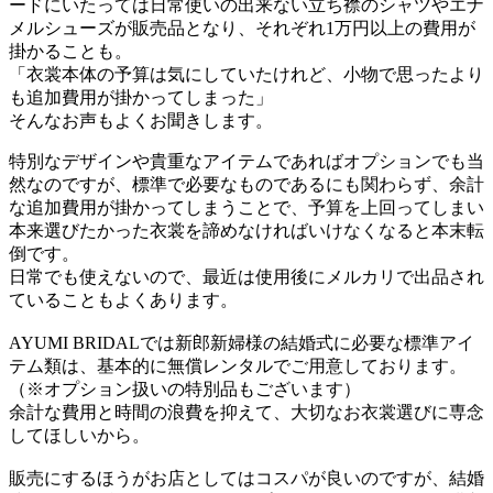
ードにいたっては日常使いの出来ない立ち襟のシャツやエナ
メルシューズが販売品となり、それぞれ1万円以上の費用が
掛かることも。
「衣裳本体の予算は気にしていたけれど、小物で思ったより
も追加費用が掛かってしまった」
そんなお声もよくお聞きします。
特別なデザインや貴重なアイテムであればオプションでも当
然なのですが、標準で必要なものであるにも関わらず、余計
な追加費用が掛かってしまうことで、予算を上回ってしまい
本来選びたかった衣裳を諦めなければいけなくなると本末転
倒です。
日常でも使えないので、最近は使用後にメルカリで出品され
ていることもよくあります。
AYUMI BRIDALでは新郎新婦様の結婚式に必要な標準アイ
テム類は、基本的に無償レンタルでご用意しております。
（※オプション扱いの特別品もございます）
余計な費用と時間の浪費を抑えて、大切なお衣裳選びに専念
してほしいから。
販売にするほうがお店としてはコスパが良いのですが、結婚