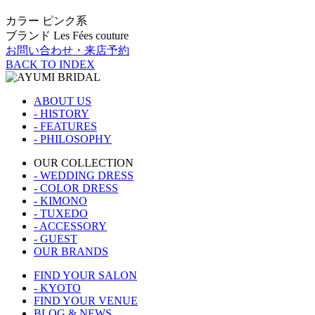
カラー
ピンク系
ブランド
Les Fées couture
お問い合わせ・来店予約
BACK TO INDEX
ABOUT US
- HISTORY
- FEATURES
- PHILOSOPHY
OUR COLLECTION
- WEDDING DRESS
- COLOR DRESS
- KIMONO
- TUXEDO
- ACCESSORY
- GUEST
OUR BRANDS
FIND YOUR SALON
- KYOTO
FIND YOUR VENUE
BLOG & NEWS