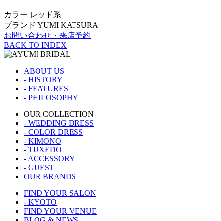
カラー
レッド系
ブランド
YUMI KATSURA
お問い合わせ・来店予約
BACK TO INDEX
ABOUT US
- HISTORY
- FEATURES
- PHILOSOPHY
OUR COLLECTION
- WEDDING DRESS
- COLOR DRESS
- KIMONO
- TUXEDO
- ACCESSORY
- GUEST
OUR BRANDS
FIND YOUR SALON
- KYOTO
FIND YOUR VENUE
BLOG & NEWS