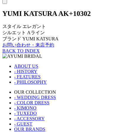
YUMI KATSURA
AK+10302
スタイル
エレガント
シルエット
Aライン
ブランド
YUMI KATSURA
お問い合わせ・来店予約
BACK TO INDEX
ABOUT US
- HISTORY
- FEATURES
- PHILOSOPHY
OUR COLLECTION
- WEDDING DRESS
- COLOR DRESS
- KIMONO
- TUXEDO
- ACCESSORY
- GUEST
OUR BRANDS