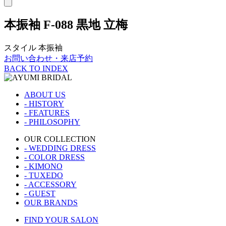
本振袖
F-088 黒地 立梅
スタイル
本振袖
お問い合わせ・来店予約
BACK TO INDEX
ABOUT US
- HISTORY
- FEATURES
- PHILOSOPHY
OUR COLLECTION
- WEDDING DRESS
- COLOR DRESS
- KIMONO
- TUXEDO
- ACCESSORY
- GUEST
OUR BRANDS
FIND YOUR SALON